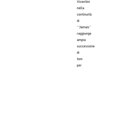
Vicentini
nella
continuità
di
“Jamais”
raggiunge
ampia
successione
di
toni
per
una
compiutezza
lirica
e
profonda
mossa
da