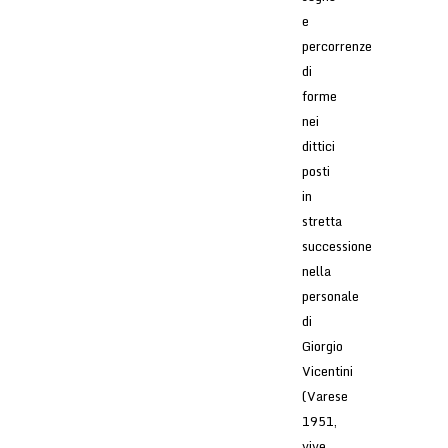
e
percorrenze
di
forme
nei
dittici
posti
in
stretta
successione
nella
personale
di
Giorgio
Vicentini
(Varese
1951,
vive