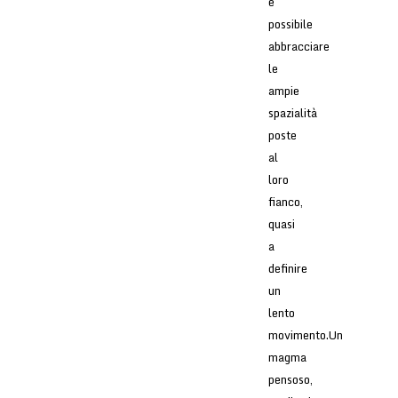
è
possibile
abbracciare
le
ampie
spazialità
poste
al
loro
fianco,
quasi
a
definire
un
lento
movimento.Un
magma
pensoso,